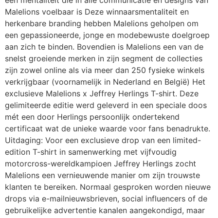
een mentaliteit die in alle communicatie en designs van
Malelions voelbaar is Deze winnaarsmentaliteit en
herkenbare branding hebben Malelions geholpen om
een gepassioneerde, jonge en modebewuste doelgroep
aan zich te binden. Bovendien is Malelions een van de
snelst groeiende merken in zijn segment de collecties
zijn zowel online als via meer dan 250 fysieke winkels
verkrijgbaar (voornamelijk in Nederland en België) Het
exclusieve Malelions x Jeffrey Herlings T-shirt. Deze
gelimiteerde editie werd geleverd in een speciale doos
mét een door Herlings persoonlijk ondertekend
certificaat wat de unieke waarde voor fans benadrukte.
Uitdaging: Voor een exclusieve drop van een limited-
edition T-shirt in samenwerking met vijfvoudig
motorcross-wereldkampioen Jeffrey Herlings zocht
Malelions een vernieuwende manier om zijn trouwste
klanten te bereiken. Normaal gesproken worden nieuwe
drops via e-mailnieuwsbrieven, social influencers of de
gebruikelijke advertentie kanalen aangekondigd, maar