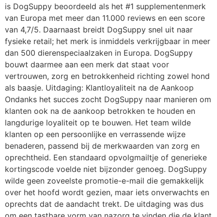
is DogSuppy beoordeeld als het #1 supplementenmerk
van Europa met meer dan 11.000 reviews en een score
van 4,7/5. Daarnaast breidt DogSuppy snel uit naar
fysieke retail; het merk is inmiddels verkrijgbaar in meer
dan 500 dierenspeciaalzaken in Europa. DogSuppy
bouwt daarmee aan een merk dat staat voor
vertrouwen, zorg en betrokkenheid richting zowel hond
als baasje. Uitdaging: Klantloyaliteit na de Aankoop
Ondanks het succes zocht DogSuppy naar manieren om
klanten ook na de aankoop betrokken te houden en
langdurige loyaliteit op te bouwen. Het team wilde
klanten op een persoonlijke en verrassende wijze
benaderen, passend bij de merkwaarden van zorg en
oprechtheid. Een standaard opvolgmailtje of generieke
kortingscode voelde niet bijzonder genoeg. DogSuppy
wilde geen zoveelste promotie-e-mail die gemakkelijk
over het hoofd wordt gezien, maar iets onverwachts en
oprechts dat de aandacht trekt. De uitdaging was dus
om een tastbare vorm van nazorg te vinden die de klant