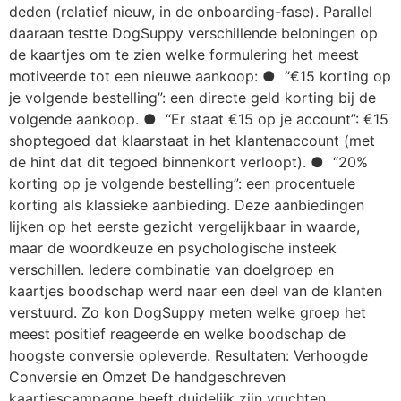
deden (relatief nieuw, in de onboarding-fase). Parallel
daaraan testte DogSuppy verschillende beloningen op
de kaartjes om te zien welke formulering het meest
motiveerde tot een nieuwe aankoop: ● “€15 korting op
je volgende bestelling”: een directe geld korting bij de
volgende aankoop. ● “Er staat €15 op je account”: €15
shoptegoed dat klaarstaat in het klantenaccount (met
de hint dat dit tegoed binnenkort verloopt). ● “20%
korting op je volgende bestelling”: een procentuele
korting als klassieke aanbieding. Deze aanbiedingen
lijken op het eerste gezicht vergelijkbaar in waarde,
maar de woordkeuze en psychologische insteek
verschillen. Iedere combinatie van doelgroep en
kaartjes boodschap werd naar een deel van de klanten
verstuurd. Zo kon DogSuppy meten welke groep het
meest positief reageerde en welke boodschap de
hoogste conversie opleverde. Resultaten: Verhoogde
Conversie en Omzet De handgeschreven
kaartjescampagne heeft duidelijk zijn vruchten