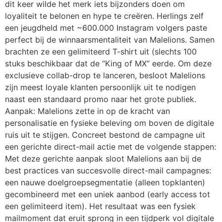
dit keer wilde het merk iets bijzonders doen om
loyaliteit te belonen en hype te creëren. Herlings zelf
een jeugdheld met ~600.000 Instagram volgers paste
perfect bij de winnaarsmentaliteit van Malelions. Samen
brachten ze een gelimiteerd T-shirt uit (slechts 100
stuks beschikbaar dat de “King of MX” eerde. Om deze
exclusieve collab-drop te lanceren, besloot Malelions
zijn meest loyale klanten persoonlijk uit te nodigen
naast een standaard promo naar het grote publiek.
Aanpak: Malelions zette in op de kracht van
personalisatie en fysieke beleving om boven de digitale
ruis uit te stijgen. Concreet bestond de campagne uit
een gerichte direct-mail actie met de volgende stappen:
Met deze gerichte aanpak sloot Malelions aan bij de
best practices van succesvolle direct-mail campagnes:
een nauwe doelgroepsegmentatie (alleen topklanten)
gecombineerd met een uniek aanbod (early access tot
een gelimiteerd item). Het resultaat was een fysiek
mailmoment dat eruit sprong in een tijdperk vol digitale