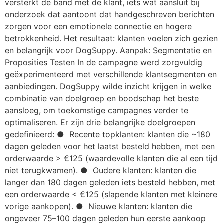
versterkt de band met de klant, iets wat aansluit bij
onderzoek dat aantoont dat handgeschreven berichten
zorgen voor een emotionele connectie en hogere
betrokkenheid. Het resultaat: klanten voelen zich gezien
en belangrijk voor DogSuppy. Aanpak: Segmentatie en
Proposities Testen In de campagne werd zorgvuldig
geëxperimenteerd met verschillende klantsegmenten en
aanbiedingen. DogSuppy wilde inzicht krijgen in welke
combinatie van doelgroep en boodschap het beste
aansloeg, om toekomstige campagnes verder te
optimaliseren. Er zijn drie belangrijke doelgroepen
gedefinieerd: ● Recente topklanten: klanten die ~180
dagen geleden voor het laatst besteld hebben, met een
orderwaarde > €125 (waardevolle klanten die al een tijd
niet terugkwamen). ● Oudere klanten: klanten die
langer dan 180 dagen geleden iets besteld hebben, met
een orderwaarde < €125 (slapende klanten met kleinere
vorige aankopen). ● Nieuwe klanten: klanten die
ongeveer 75–100 dagen geleden hun eerste aankoop