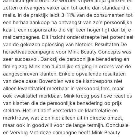
aandacht genereren: ze worden vrijwel altijd gelezen en
zetten ontvangers vaker aan tot actie dan standaard e-
mails. In de praktijk leidt 3–11% van de consumenten tot
een herhaalaankoop na ontvangst van zo’n persoonlijke
kaart, een responsratio die vijf keer hoger ligt dan bij e-
mailcampagnes. Dit inzicht onderstreepte het potentieel
van de gekozen oplossing van Noteler. Resultaten De
heractivatiecampagne voor Mink Beauty Concepts was
zeer succesvol. Dankzij de persoonlijke benadering en
timing zag Mink een duidelijke stijging in orders van de
aangeschreven klanten. Enkele opvallende resultaten
van deze case: Bovendien was de klantrespons niet
alleen kwantitatief meetbaar in verkoopcijfers, maar
ook kwalitatief merkbaar. Mink kreeg positieve reacties
van klanten die de persoonlijke benadering op prijs
stelden. Het initiatief versterkte de klantrelatie en
merktrouw, wat zich niet alleen uit in directe omzet,
maar ook in goodwill voor de lange termijn. Conclusie
en Vervolg Met deze campagne heeft Mink Beauty