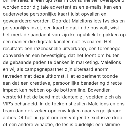
online sales. In een tijd waarin consumenten overspoeld
worden door digitale advertenties en e-mails, kan een
ouderwetse persoonlijke kaart juist opvallen en
gewaardeerd worden. Doordat Malelions iets fysieks en
persoonlijks inzet, een kaartje dat in de bus valt, wist
het merk de aandacht van zijn kernpubliek te pakken op
een manier die digitale kanalen niet evenaren. Het
resultaat: een razendsnelle uitverkoop, een torenhoge
conversie en een bevestiging dat het loont om buiten
de gebaande paden te denken in marketing. Malelions
en wij als campagnepartner zijn uiteraard enorm
tevreden met deze uitkomst. Het experiment toonde
aan dat een creatieve, persoonlijke benadering directe
impact kan hebben op de bottom line. Bovendien
versterkt het de band met klanten: zij voelden zich als
VIP’s behandeld. In de toekomst zullen Malelions en ons
team dan ook zeker opnieuw kijken naar vergelijkbare
acties. Of het nu gaat om een volgende exclusive drop
of een andere winactie, de les is duidelijk: een slimme