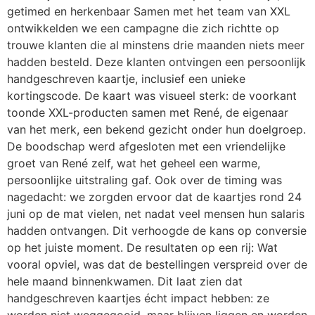
getimed en herkenbaar Samen met het team van XXL
ontwikkelden we een campagne die zich richtte op
trouwe klanten die al minstens drie maanden niets meer
hadden besteld. Deze klanten ontvingen een persoonlijk
handgeschreven kaartje, inclusief een unieke
kortingscode. De kaart was visueel sterk: de voorkant
toonde XXL-producten samen met René, de eigenaar
van het merk, een bekend gezicht onder hun doelgroep.
De boodschap werd afgesloten met een vriendelijke
groet van René zelf, wat het geheel een warme,
persoonlijke uitstraling gaf. Ook over de timing was
nagedacht: we zorgden ervoor dat de kaartjes rond 24
juni op de mat vielen, net nadat veel mensen hun salaris
hadden ontvangen. Dit verhoogde de kans op conversie
op het juiste moment. De resultaten op een rij: Wat
vooral opviel, was dat de bestellingen verspreid over de
hele maand binnenkwamen. Dit laat zien dat
handgeschreven kaartjes écht impact hebben: ze
worden niet weggegooid, maar blijven liggen en worden