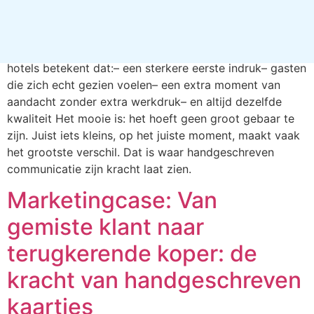
maar als oprechte aandacht. Als een warm welkom. In
een wereld waarin bijna alles digitaal is, valt zo’n fysiek
gebaar direct op. Je klikt het niet weg. Je pakt het op.
Je leest het. En vaak blijft het nog even liggen. Voor
hotels betekent dat:– een sterkere eerste indruk– gasten
die zich echt gezien voelen– een extra moment van
aandacht zonder extra werkdruk– en altijd dezelfde
kwaliteit Het mooie is: het hoeft geen groot gebaar te
zijn. Juist iets kleins, op het juiste moment, maakt vaak
het grootste verschil. Dat is waar handgeschreven
communicatie zijn kracht laat zien.
Marketingcase: Van
gemiste klant naar
terugkerende koper: de
kracht van handgeschreven
kaartjes