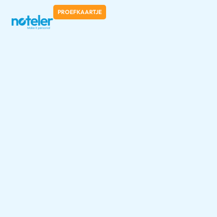
PROEFKAARTJE
Categorie:
Niet
gecategoriseerd
Hoe Corendon Hotels &
Resorts handgeschreven
kaarten inzet voor
gastbeleving op schaal