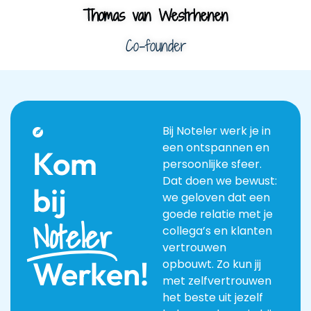
Thomas van Westrhenen
Co-founder
Bij Noteler werk je in
een ontspannen en
Kom
persoonlijke sfeer.
Dat doen we bewust:
bij
we geloven dat een
goede relatie met je
Noteler
collega’s en klanten
vertrouwen
Werken!
opbouwt. Zo kun jij
met zelfvertrouwen
het beste uit jezelf