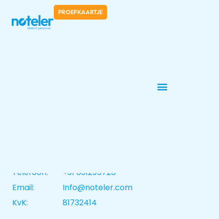
PROEFKAARTJE
Contactgegevens
Noteler
Randstad 22-181
1316BM Almere
Telefoon:
+31 631295726
Email:
Info@noteler.com
KvK:
81732414